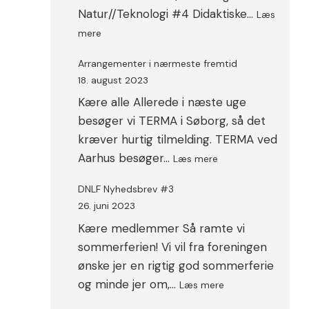
Natur//Teknologi #4 Didaktiske…
Læs
:
mere
Plakater
Arrangementer i nærmeste fremtid
18. august 2023
Kære alle Allerede i næste uge
besøger vi TERMA i Søborg, så det
kræver hurtig tilmelding. TERMA ved
:
Aarhus besøger…
Læs mere
Arrangementer
i
DNLF Nyhedsbrev #3
nærmeste
26. juni 2023
fremtid
Kære medlemmer Så ramte vi
sommerferien! Vi vil fra foreningen
ønske jer en rigtig god sommerferie
:
og minde jer om,…
Læs mere
DNLF