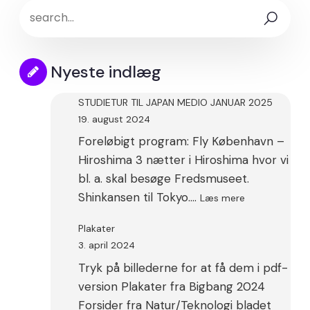
Nyeste indlæg
STUDIETUR TIL JAPAN MEDIO JANUAR 2025
19. august 2024
Foreløbigt program: Fly København –
Hiroshima 3 nætter i Hiroshima hvor vi
bl. a. skal besøge Fredsmuseet.
:
Shinkansen til Tokyo.…
Læs mere
STUDIETUR
TIL
Plakater
JAPAN
3. april 2024
MEDIO
Tryk på billederne for at få dem i pdf-
JANUAR
2025
version Plakater fra Bigbang 2024
Forsider fra Natur/Teknologi bladet