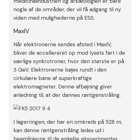
medicinalindustrien og arkæologien er bare
nogle af de områder, der vil få adgang til ny
viden med mulighederne på ESS.
MaxIV
Når elektronerne sendes afsted i MaxIV,
bliver de accellereret op mod lysets fart i de
særlige synkrotroner, hvor den største er på
3 GeV. Elektronerne bøjes rundt i den
cirkulære bane af superkraftige
elektromagneter. Denne afbøjning giver
anledning til, at der dannes røntgenstråling.
I lagerringen, der har en omkreds på 528 m,
kan denne røntgenstråling ledes ud i
beamlinjerne til de enkelte eksperimenter.