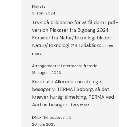
TIL
Plakater
JAPAN
3. april 2024
MEDIO
Tryk på billederne for at få dem i pdf-
JANUAR
2025
version Plakater fra Bigbang 2024
Forsider fra Natur/Teknologi bladet
Natur//Teknologi #4 Didaktiske…
Læs
:
mere
Plakater
Arrangementer i nærmeste fremtid
18. august 2023
Kære alle Allerede i næste uge
besøger vi TERMA i Søborg, så det
kræver hurtig tilmelding. TERMA ved
:
Aarhus besøger…
Læs mere
Arrangementer
i
DNLF Nyhedsbrev #3
nærmeste
26. juni 2023