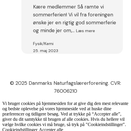
fremtid
Kære medlemmer Så ramte vi
sommerferien! Vi vil fra foreningen
ønske jer en rigtig god sommerferie
:
og minde jer om,…
Læs mere
DNLF
Nyhedsbrev
Fysik/Kemi
#3
25. maj 2023
© 2025 Danmarks Naturfagslærerforening. CVR:
76006210
Vi bruger cookies på hjemmesiden for at give dig den mest relevante
og bedste oplevelse på vores hjemmeside ved at huske dine
præferencer og tidligere besøg. Ved at trykke på “Accepter alle”,
giver du dit samtykke til brugen af alle cookies. Hvis du hellere vil
vælge hvilke cookies vi må bruge, så tryk på "Cookieindstillinger".
Cookieindstillinger
Accepter alle