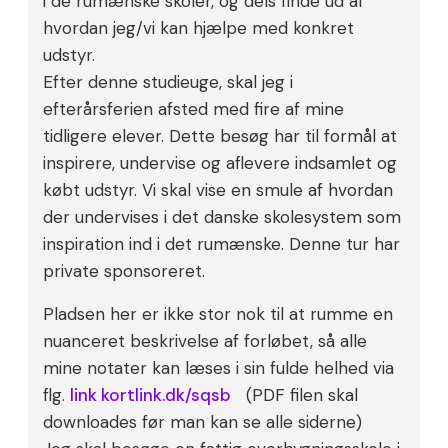
i de rumænske skoler, og dels finde ud af
hvordan jeg/vi kan hjælpe med konkret
udstyr.
Efter denne studieuge, skal jeg i
efterårsferien afsted med fire af mine
tidligere elever. Dette besøg har til formål at
inspirere, undervise og aflevere indsamlet og
købt udstyr. Vi skal vise en smule af hvordan
der undervises i det danske skolesystem som
inspiration ind i det rumænske. Denne tur har
private sponsoreret.
Pladsen her er ikke stor nok til at rumme en
nuanceret beskrivelse af forløbet, så alle
mine notater kan læses i sin fulde helhed via
flg.
link kortlink.dk/sqsb
(PDF filen skal
downloades før man kan se alle siderne)