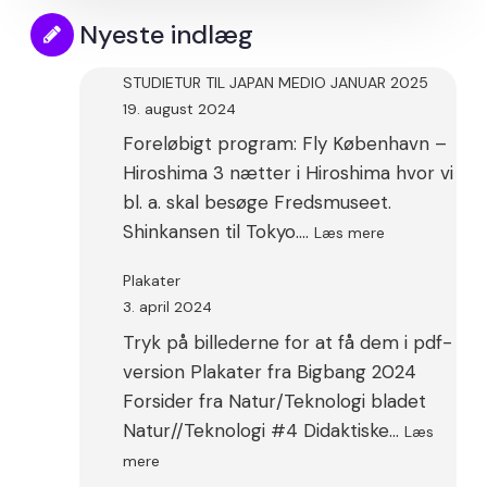
Nyeste indlæg
STUDIETUR TIL JAPAN MEDIO JANUAR 2025
19. august 2024
Foreløbigt program: Fly København –
Hiroshima 3 nætter i Hiroshima hvor vi
bl. a. skal besøge Fredsmuseet.
:
Shinkansen til Tokyo.…
Læs mere
STUDIETUR
TIL
Plakater
JAPAN
3. april 2024
MEDIO
Tryk på billederne for at få dem i pdf-
JANUAR
2025
version Plakater fra Bigbang 2024
Forsider fra Natur/Teknologi bladet
Natur//Teknologi #4 Didaktiske…
Læs
:
mere
Plakater