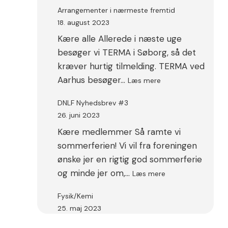
Arrangementer i nærmeste fremtid
18. august 2023
Kære alle Allerede i næste uge
besøger vi TERMA i Søborg, så det
kræver hurtig tilmelding. TERMA ved
:
Aarhus besøger…
Læs mere
Arrangementer
i
DNLF Nyhedsbrev #3
nærmeste
26. juni 2023
fremtid
Kære medlemmer Så ramte vi
sommerferien! Vi vil fra foreningen
ønske jer en rigtig god sommerferie
:
og minde jer om,…
Læs mere
DNLF
Nyhedsbrev
Fysik/Kemi
#3
25. maj 2023