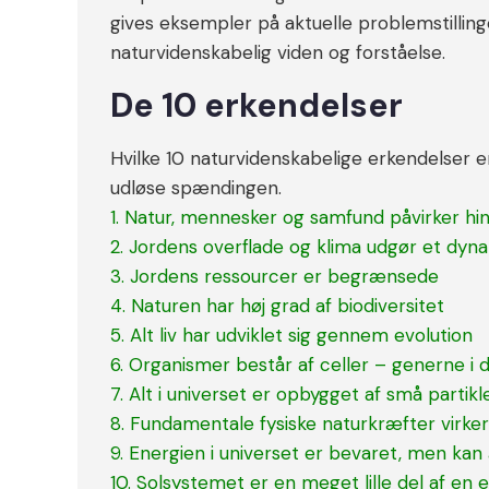
gives eksempler på aktuelle problemstillin
naturvidenskabelig viden og forståelse.
De 10 erkendelser
Hvilke 10 naturvidenskabelige erkendelser er
udløse spændingen.
1. Natur, mennesker og samfund påvirker hi
2. Jordens overflade og klima udgør et dy
3. Jordens ressourcer er begrænsede
4. Naturen har høj grad af biodiversitet
5. Alt liv har udviklet sig gennem evolution
6. Organismer består af celler – generne 
7. Alt i universet er opbygget af små partik
8. Fundamentale fysiske naturkræfter virker
9. Energien i universet er bevaret, men ka
10. Solsystemet er en meget lille del af en en