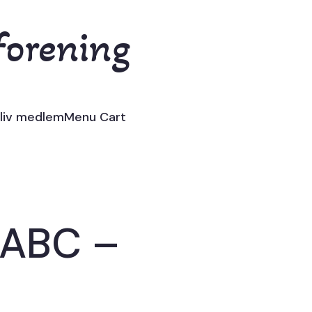
forening
liv medlem
Menu Cart
 ABC –