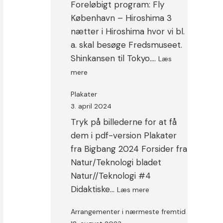
Foreløbigt program: Fly
København – Hiroshima 3
nætter i Hiroshima hvor vi bl.
a. skal besøge Fredsmuseet.
Shinkansen til Tokyo.…
Læs
:
mere
STUDIETUR
TIL
Plakater
JAPAN
3. april 2024
MEDIO
Tryk på billederne for at få
JANUAR
2025
dem i pdf-version Plakater
fra Bigbang 2024 Forsider fra
Natur/Teknologi bladet
Natur//Teknologi #4
:
Didaktiske…
Læs mere
Plakater
Arrangementer i nærmeste fremtid