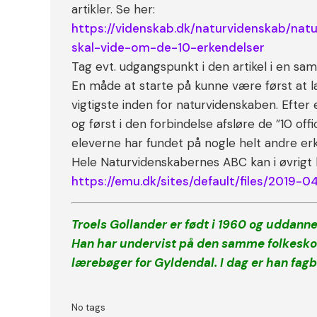
artikler. Se her:
https://videnskab.dk/naturvidenskab/nat
skal-vide-om-de-10-erkendelser
Tag evt. udgangspunkt i den artikel i en s
En måde at starte på kunne være først at la
vigtigste inden for naturvidenskaben. Efter
og først i den forbindelse afsløre de ”10 offi
eleverne har fundet på nogle helt andre er
Hele Naturvidenskabernes ABC kan i øvrig
https://emu.dk/sites/default/files/2019
Troels Gollander er født i 1960 og uddanne
Han har undervist på den samme folkeskol
lærebøger for Gyldendal. I dag er han fagb
No tags