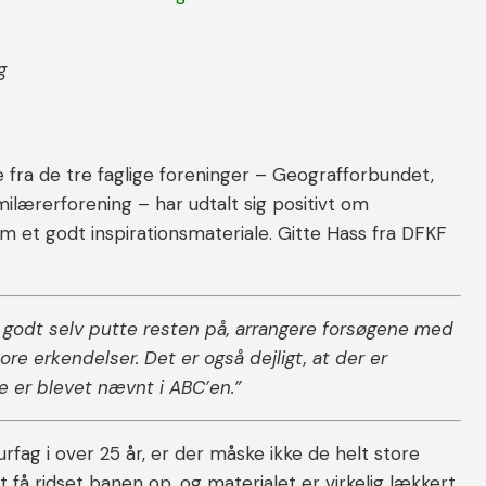
g
fra de tre faglige foreninger – Geografforbundet,
lærerforening – har udtalt sig positivt om
et godt inspirationsmateriale. Gitte Hass fra DFKF
 godt selv putte resten på, arrangere forsøgene med
tore erkendelser. Det er også dejligt, at der er
e er blevet nævnt i ABC’en.”
urfag i over 25 år, er der måske ikke de helt store
t få ridset banen op, og materialet er virkelig lækkert