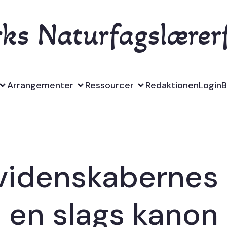
s Naturfagslærer
Arrangementer
Ressourcer
Redaktionen
Login
B
videnskabernes
en slags kanon