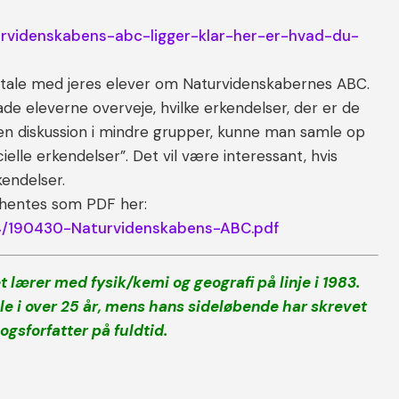
urvidenskabens-abc-ligger-klar-her-er-hvad-du-
amtale med jeres elever om Naturvidenskabernes ABC.
de eleverne overveje, hvilke erkendelser, der er de
 en diskussion i mindre grupper, kunne man samle op
cielle erkendelser”. Det vil være interessant, hvis
kendelser.
t hentes som PDF her:
-04/190430-Naturvidenskabens-ABC.pdf
t lærer med fysik/kemi og geografi på linje i 1983.
e i over 25 år, mens hans sideløbende har skrevet
ogsforfatter på fuldtid.