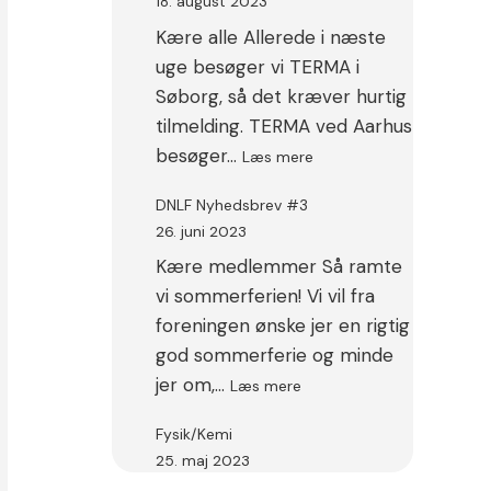
18. august 2023
Kære alle Allerede i næste
uge besøger vi TERMA i
Søborg, så det kræver hurtig
tilmelding. TERMA ved Aarhus
:
besøger…
Læs mere
Arrangementer
i
DNLF Nyhedsbrev #3
nærmeste
26. juni 2023
fremtid
Kære medlemmer Så ramte
vi sommerferien! Vi vil fra
foreningen ønske jer en rigtig
god sommerferie og minde
:
jer om,…
Læs mere
DNLF
Nyhedsbrev
Fysik/Kemi
#3
25. maj 2023