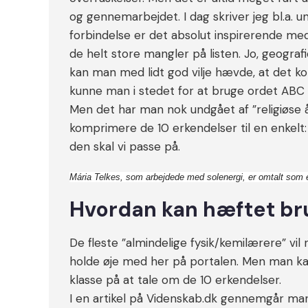
og gennemarbejdet. I dag skriver jeg bl.a. un
forbindelse er det absolut inspirerende me
de helt store mangler på listen. Jo, geogra
kan man med lidt god vilje hævde, at det kom
kunne man i stedet for at bruge ordet ABC
Men det har man nok undgået af ”religiøse 
komprimere de 10 erkendelser til en enkelt:
den skal vi passe på.
Mária Telkes, som arbejdede med solenergi, er omtalt som en
Hvordan kan hæftet br
De fleste ”almindelige fysik/kemilærere” vil
holde øje med her på portalen. Men man kan 
klasse på at tale om de 10 erkendelser.
I en artikel på Videnskab.dk gennemgår man 