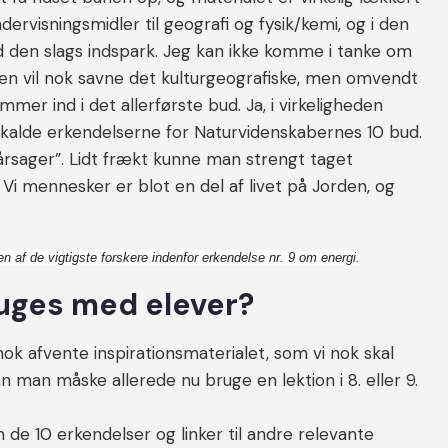
dervisningsmidler til geografi og fysik/kemi, og i den
d den slags indspark. Jeg kan ikke komme i tanke om
fien vil nok savne det kulturgeografiske, men omvendt
mer ind i det allerførste bud. Ja, i virkeligheden
 kalde erkendelserne for Naturvidenskabernes 10 bud.
årsager”. Lidt frækt kunne man strengt taget
 Vi mennesker er blot en del af livet på Jorden, og
 af de vigtigste forskere indenfor erkendelse nr. 9 om energi.
uges med elever?
 nok afvente inspirationsmaterialet, som vi nok skal
man måske allerede nu bruge en lektion i 8. eller 9.
de 10 erkendelser og linker til andre relevante