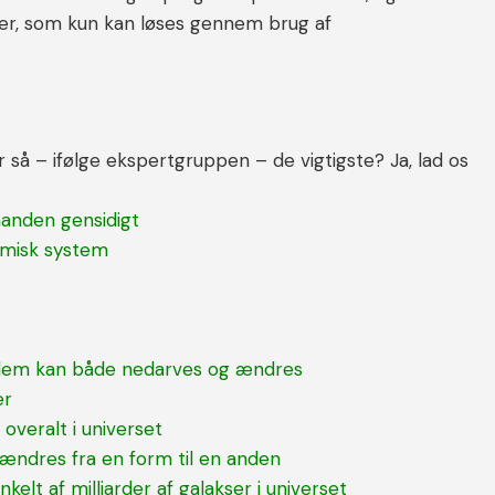
ger, som kun kan løses gennem brug af
 så – ifølge ekspertgruppen – de vigtigste? Ja, lad os
nanden gensidigt
namisk system
i dem kan både nedarves og ændres
ler
 overalt i universet
n ændres fra en form til en anden
kelt af milliarder af galakser i universet