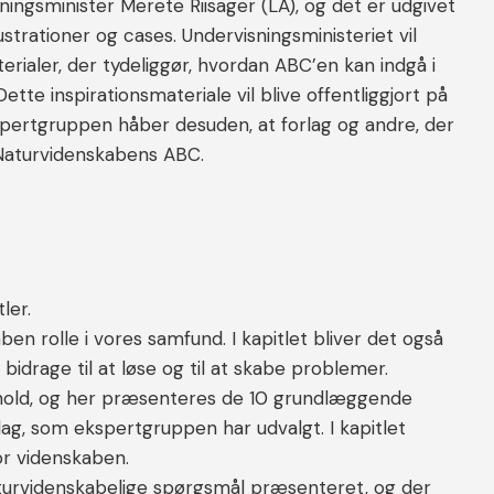
sningsminister Merete Riisager (LA), og det er udgivet
trationer og cases. Undervisningsministeriet vil
terialer, der tydeliggør, hvordan ABC’en kan indgå i
ette inspirationsmateriale vil blive offentliggjort på
kspertgruppen håber desuden, at forlag og andre, der
f Naturvidenskabens ABC.
ler.
en rolle i vores samfund. I kapitlet bliver det også
bidrage til at løse og til at skabe problemer.
ndhold, og her præsenteres de 10 grundlæggende
lag, som ekspertgruppen har udvalgt. I kapitlet
or videnskaben.
naturvidenskabelige spørgsmål præsenteret, og der