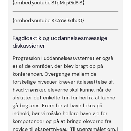
{embed:youtube:8tpMqsGd8i8}
{embed:youtube:KkAYxOx1hU0}
Fagdidaktik og uddannelsesmæssige
diskussioner
Progression i uddannelsessystemet er også
et af de områder, der blev bragt op på
konferencen. Overgange mellem de
forskellige niveauer kræver italesættelse af,
hvad vi ønsker, eleverne skal kunne, når de
afslutter det enkelte trin for herfra at kunne
gå baglæns. Frem for at have fokus på
indhold, bør vi måske hellere have øje for
kompetencer og på at bringe eleverne fra
novice til ekspertniveau. Til spørgsmålet om, i