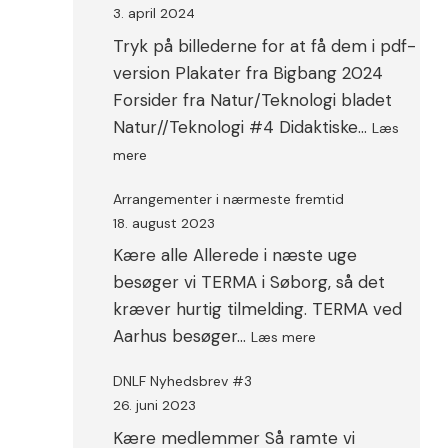
JAPAN
3. april 2024
MEDIO
Tryk på billederne for at få dem i pdf-
JANUAR
2025
version Plakater fra Bigbang 2024
Forsider fra Natur/Teknologi bladet
Natur//Teknologi #4 Didaktiske…
Læs
:
mere
Plakater
Arrangementer i nærmeste fremtid
18. august 2023
Kære alle Allerede i næste uge
besøger vi TERMA i Søborg, så det
kræver hurtig tilmelding. TERMA ved
:
Aarhus besøger…
Læs mere
Arrangementer
i
DNLF Nyhedsbrev #3
nærmeste
26. juni 2023
fremtid
Kære medlemmer Så ramte vi