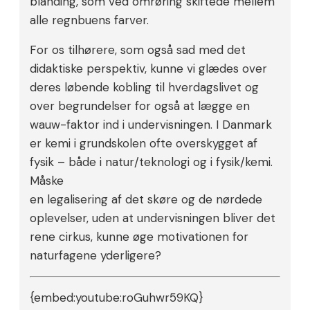
blanding, som ved omrøring skiftede mellem
alle regnbuens farver.
For os tilhørere, som også sad med det
didaktiske perspektiv, kunne vi glædes over
deres løbende kobling til hverdagslivet og
over begrundelser for også at lægge en
wauw-faktor ind i undervisningen. I Danmark
er kemi i grundskolen ofte overskygget af
fysik – både i natur/teknologi og i fysik/kemi.
Måske
en legalisering af det skøre og de nørdede
oplevelser, uden at undervisningen bliver det
rene cirkus, kunne øge motivationen for
naturfagene yderligere?
{embed:youtube:roGuhwr59KQ}