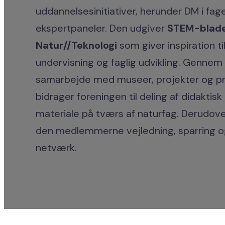
uddannelsesinitiativer, herunder DM i fa
ekspertpaneler. Den udgiver
STEM-blad
Natur//Teknologi
som giver inspiration ti
undervisning og faglig udvikling. Gennem
samarbejde med museer, projekter og pr
bidrager foreningen til deling af didaktisk
materiale på tværs af naturfag. Derudove
den medlemmerne vejledning, sparring og
netværk.