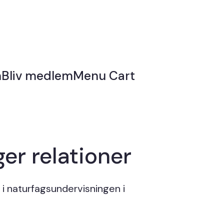
n
Bliv medlem
Menu Cart
er relationer
i naturfagsundervisningen i