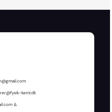
ann@gmail.com
erer@fysik-kemi.dk
il.com &