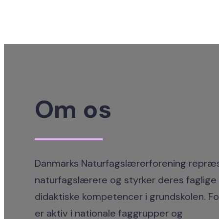
Om os
Danmarks Naturfagslærerforening repræ
naturfagslærere og styrker deres faglige
didaktiske kompetencer i grundskolen. F
er aktiv i nationale faggrupper og