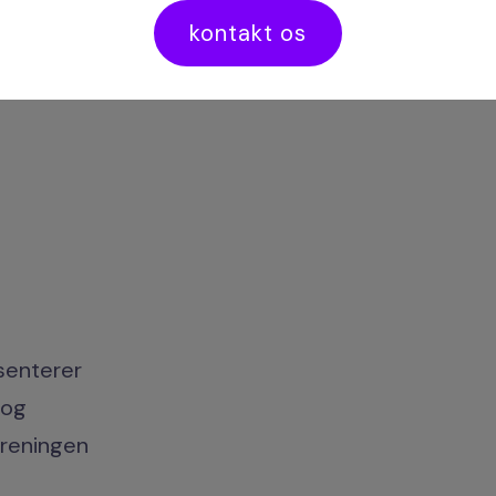
kontakt os
senterer
 og
oreningen