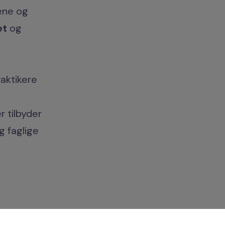
gene og
et
og
l
aktikere
r tilbyder
 faglige